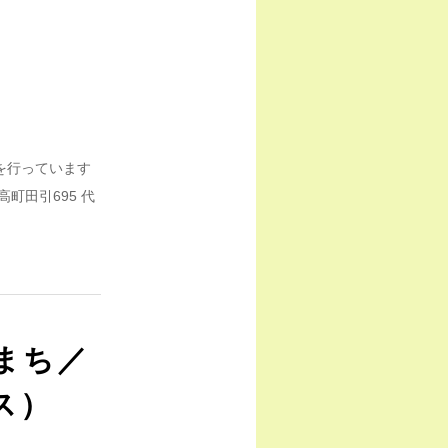
を行っています
町田引695 代
まち／
ス）