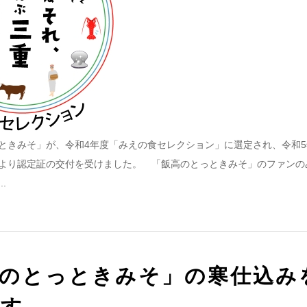
きみそ」が、令和4年度「みえの食セレクション」に選定され、令和5年
より認定証の交付を受けました。 「飯高のとっときみそ」のファンの
.
のとっときみそ」の寒仕込み
ます