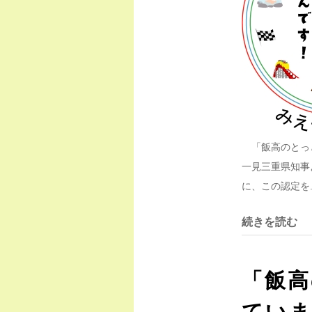
「飯高のとっと
一見三重県知事
に、この認定を..
続きを読む
「飯高
てい