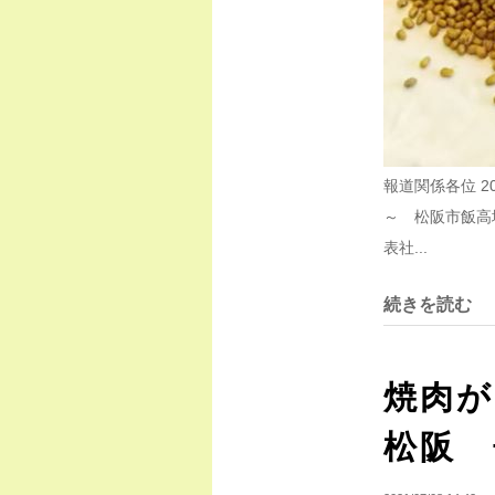
報道関係各位 
～ 松阪市飯高
表社...
続きを読む
焼肉が
松阪 