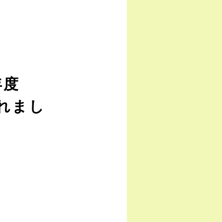
年度
れまし